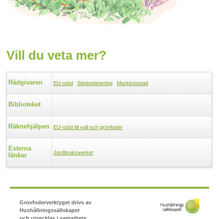
Vill du veta mer?
Rådgivaren
EU-stöd
Stödoptimering
Markkostnad
Biblioteket
Räknehjälpen
EU-stöd till vall och grönfoder
Externa
Jordbruksverket
länkar
Grovfoderverktyget drivs av
Hushållningssällskapet
och utvecklas i samarbete