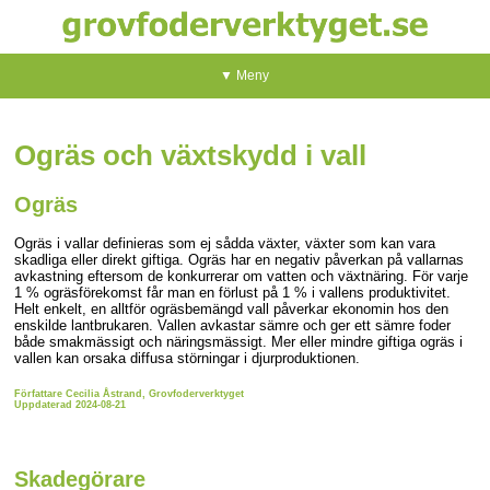
▼ Meny
Ogräs och växtskydd i vall
Ogräs
Ogräs i vallar definieras som ej sådda växter, växter som kan vara
skadliga eller direkt giftiga. Ogräs har en negativ påverkan på vallarnas
avkastning eftersom de konkurrerar om vatten och växtnäring. För varje
1 % ogräsförekomst får man en förlust på 1 % i vallens produktivitet.
Helt enkelt, en alltför ogräsbemängd vall påverkar ekonomin hos den
enskilde lantbrukaren. Vallen avkastar sämre och ger ett sämre foder
både smakmässigt och näringsmässigt. Mer eller mindre giftiga ogräs i
vallen kan orsaka diffusa störningar i djurproduktionen.
Författare Cecilia Åstrand, Grovfoderverktyget
Uppdaterad 2024-08-21
Skadegörare