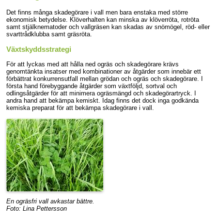
Det finns många skadegörare i vall men bara enstaka med större
ekonomisk betydelse. Klöverhalten kan minska av klöverröta, rotröta
samt stjälknematoder och vallgräsen kan skadas av snömögel, röd- eller
svarttrådklubba samt gräsröta.
Växtskyddsstrategi
För att lyckas med att hålla ned ogräs och skadegörare krävs
genomtänkta insatser med kombinationer av åtgärder som innebär ett
förbättrat konkurrensutfall mellan grödan och ogräs och skadegörare. I
första hand förebyggande åtgärder
som växtföljd, sortval och
odlingsåtgärder
för att minimera ogräsmängd och skadegörartryck. I
andra hand att bekämpa kemiskt.
Idag finns det dock inga godkända
kemiska preparat för att bekämpa skadegörare i vall.
En ogräsfri vall avkastar bättre.
Foto: Lina Pettersson