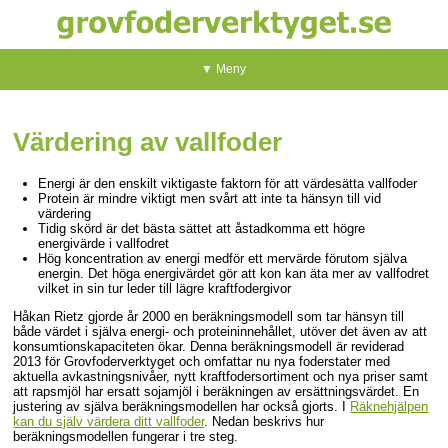
▼ Meny
Värdering av vallfoder
Energi är den enskilt viktigaste faktorn för att värdesätta vallfoder
Protein är mindre viktigt men svårt att inte ta hänsyn till vid
värdering
Tidig skörd är det bästa sättet att åstadkomma ett högre
energivärde i vallfodret
Hög koncentration av energi medför ett mervärde förutom själva
energin. Det höga energivärdet gör att kon kan äta mer av vallfodret
vilket in sin tur leder till lägre kraftfodergivor
Håkan Rietz gjorde år 2000 en beräkningsmodell som tar hänsyn till
både värdet i själva energi- och proteininnehållet, utöver det även av att
konsumtionskapaciteten ökar. Denna beräkningsmodell är reviderad
2013 för Grovfoderverktyget och omfattar nu nya foderstater med
aktuella avkastningsnivåer, nytt kraftfodersortiment och nya priser samt
att rapsmjöl har ersatt sojamjöl i beräkningen av ersättningsvärdet. En
justering av själva beräkningsmodellen har också gjorts. I
Räknehjälpen
kan du själv värdera ditt vallfoder
. Nedan beskrivs hur
beräkningsmodellen fungerar i tre steg.