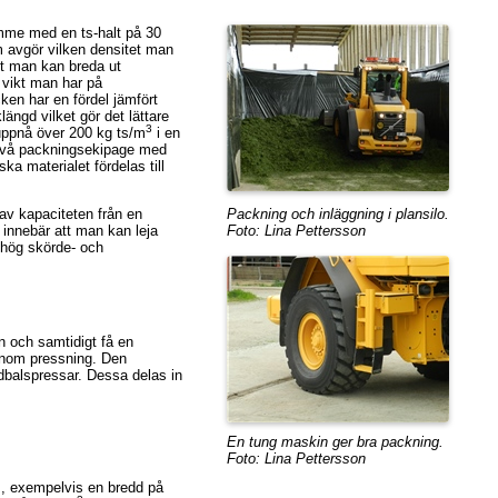
mme med en ts-halt på 30
om avgör vilken densitet man
unt man kan breda ut
n vikt man har på
en har en fördel jämfört
ngd vilket gör det lättare
3
i uppnå över 200 kg ts/m
i en
 två packningsekipage med
a materialet fördelas till
av kapaciteten från en
Packning och inläggning i plansilo.
 innebär att man kan leja
Foto: Lina Pettersson
d hög skörde- och
n och samtidigt få en
genom pressning. Den
dbalspressar. Dessa delas in
En tung maskin ger bra packning.
Foto: Lina Pettersson
, exempelvis en bredd på