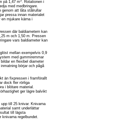
3
ym på 1,47 m
. Rotationen i
kedja med medbringare.
 genom att låta stålrullar
jar pressa innan materialet
 en mjukare kärna i
pressen där baldiametern kan
1,25 m och 1,50 m. Pressen
ringare vars baldiameter kan
glöst mellan exempelvis 0,9
å system med gummiremmar
bildar en flexibel diameter
t inmatning börjar och pågå
t än fixpressen i framförallt
r dock fler rörliga
a i blötare material.
rhastighet ger lägre balvikt
pp till 25 knivar. Knivarna
material samt underlättar
ultat till lägsta
ar knivarna regelbundet.