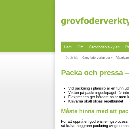
Hem
Om
Grovfoderkalkylen
Rä
Du är här:
Grovfoderverktyget »
Rådgivar
Packa och pressa – 
Vid packning i plansilo är en tunn ut
Vikten på packningsekipaget får int
Flexpressen ger hårdare balar men k
Knivarna skall slipas regelbundet
Måste hinna med att pac
För att uppnå en god ensileringsprocess 
så krävs noggrann packning av grönmas