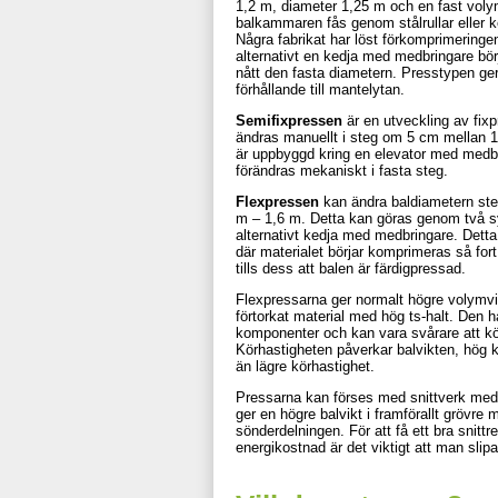
1,2 m, diameter 1,25 m och en fast vol
balkammaren fås genom stålrullar eller 
Några fabrikat har löst förkomprimeringen
alternativt en kedja med medbringare bör
nått den fasta diametern. Presstypen ger
förhållande till mantelytan.
Semifixpressen
är en utveckling av fix
ändras manuellt i steg om 5 cm mellan 
är uppbyggd kring en elevator med medb
förändras mekaniskt i fasta steg.
Flexpressen
kan ändra baldiametern ste
m – 1,6 m. Detta kan göras genom tv
alternativt kedja med medbringare. Detta 
där materialet börjar komprimeras så for
tills dess att balen är färdigpressad.
Flexpressarna ger normalt högre volymvik
förtorkat material med hög ts-halt. Den ha
komponenter och kan vara svårare att kör
Körhastigheten påverkar balvikten, hög kö
än lägre körhastighet.
Pressarna kan förses med snittverk med u
ger en högre balvikt i framförallt grövre 
sönderdelningen. För att få ett bra snittres
energikostnad är det viktigt att man slip