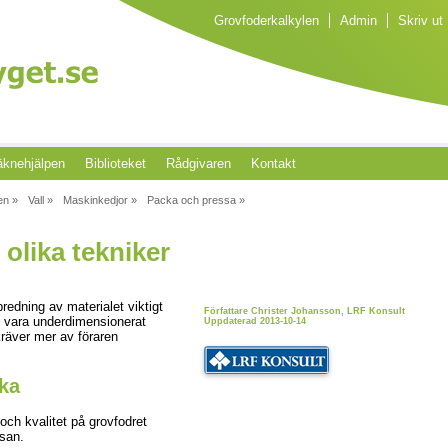
Grovfoderkalkylen
Admin
Skriv ut
knehjälpen
Biblioteket
Rådgivaren
Kontakt
en »
Vall »
Maskinkedjor »
Packa och pressa »
olika tekniker
bredning av materialet viktigt
Författare Christer Johansson, LRF Konsult
e vara underdimensionerat
Uppdaterad 2013-10-14
räver mer av föraren
ka
och kvalitet på grovfodret
san.