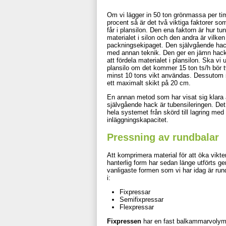
Om vi lägger in 50 ton grönmassa per ti
procent så är det två viktiga faktorer s
får i plansilon. Den ena faktorn är hur t
materialet i silon och den andra är vilke
packningsekipaget. Den självgående hack
med annan teknik. Den ger en jämn hacklä
att fördela materialet i plansilon. Ska v
plansilo om det kommer 15 ton ts/h bör
minst 10 tons vikt användas. Dessutom sk
ett maximalt skikt på 20 cm.
En annan metod som har visat sig klara 
självgående hack är tubensileringen. Det
hela systemet från skörd till lagring me
inläggningskapacitet.
Pressning av rundbalar
Att komprimera material för att öka vikte
hanterlig form har sedan länge utförts 
vanligaste formen som vi har idag är run
i:
Fixpressar
Semifixpressar
Flexpressar
Fixpressen
har en fast balkammarvolym