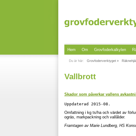
Hem
Om
Grovfoderkalkylen
Rä
Du är här:
Grovfoderverktyget »
Räknehjä
Vallbrott
Skador som påverkar vallens avkastnin
Uppdaterad 2015-08. 
Omfattning i kg ts/ha och värdet av förlu
ogräs, markpackning och vallålder.
Framtagen av Marie Lundberg, HS Kons