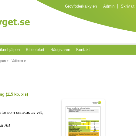
Grovfoderkalkylen
Admin
Skriv ut
knehjälpen
Biblioteket
Rådgivaren
Kontakt
lpen »
Vallbrott »
g (115 kb, xls)
ster som orsakas av vilt,
ult AB