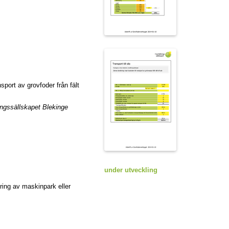
port av grovfoder från fält
ngssällskapet Blekinge
under utveckling
ring av maskinpark eller
gssällskapet Blekinge