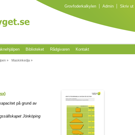
Grovfoderkalkylen
Admin
Skriv ut
knehjälpen
Biblioteket
Rådgivaren
Kontakt
lpen »
Maskinkedja »
lsx)
kapacitet på grund av
gssällskapet Jönköping