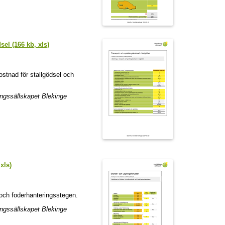
el (166 kb, xls)
stnad för stallgödsel och
ngssällskapet Blekinge
xls)
- och foderhanteringsstegen.
ngssällskapet Blekinge