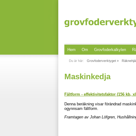
Hem
Om
Grovfoderkalkylen
Rä
Du är här:
Grovfoderverktyget »
Räknehjä
Maskinkedja
Fältform - effektivitetsfaktor (156 kb, x
Denna beräkning visar förändrad maskin
ogynnsam fältform.
Framtagen av Johan Löfgren, Hushållnin